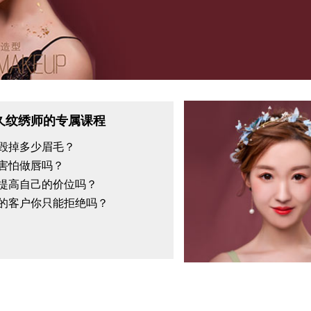
久纹绣师的专属课程
毁掉多少眉毛？
害怕做唇吗？
提高自己的价位吗？
的客户你只能拒绝吗？