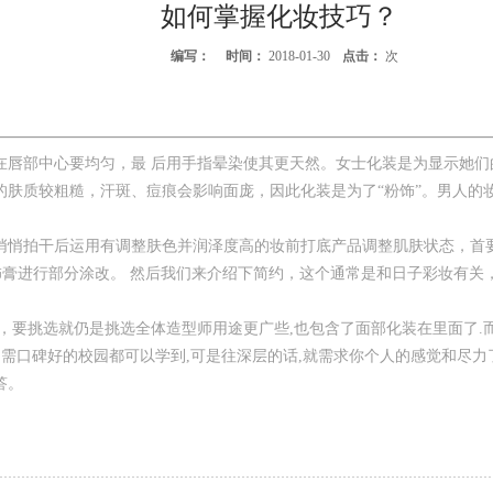
如何掌握化妆技巧？
编写：
时间：
2018-01-30
点击：
次
部中心要均匀，最 后用手指晕染使其更天然。女士化装是为显示她们的
的肤质较粗糙，汗斑、痘痕会影响面庞，因此化装是为了“粉饰”。男人的
悄拍干后运用有调整肤色并润泽度高的妆前打底产品调整肌肤状态，首要
饰膏进行部分涂改。 然后我们来介绍下简约，这个通常是和日子彩妆有关
要挑选就仍是挑选全体造型师用途更广些,也包含了面部化装在里面了.而
只需口碑好的校园都可以学到,可是往深层的话,就需求你个人的感觉和尽力
答。